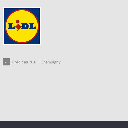
NAVIGATION
←
Crédit mutuel – Champigny
DES
ARTICLES