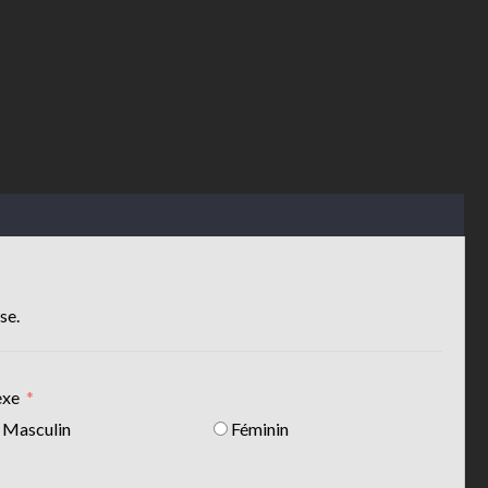
se.
exe
Masculin
Féminin