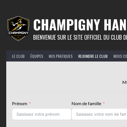
Aller
au
contenu
CHAMPIGNY HAN
BIENVENUE SUR LE SITE OFFICIEL DU CLUB
LE CLUB
ÉQUIPES
NOS PRATIQUES
REJOINDRE LE CLUB
NOUS C
Me
Prénom
Nom de famille