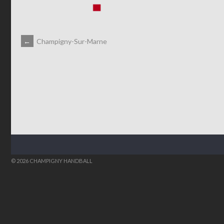
NAVIGATION
←
Champigny-Sur-Marne
DES
ARTICLES
© 2026 CHAMPIGNY HANDBALL