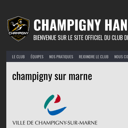
Aller
au
contenu
CHAMPIGNY HAN
BIENVENUE SUR LE SITE OFFICIEL DU CLUB
LE CLUB
ÉQUIPES
NOS PRATIQUES
REJOINDRE LE CLUB
NOUS C
champigny sur marne