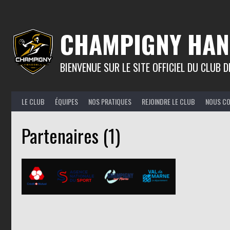
Aller
au
contenu
CHAMPIGNY HAN
BIENVENUE SUR LE SITE OFFICIEL DU CLUB
LE CLUB
ÉQUIPES
NOS PRATIQUES
REJOINDRE LE CLUB
NOUS C
Partenaires (1)